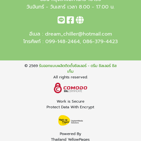
วันจันทร์ - วันเสาร์ เวลา 8.00 - 17.00 น.
อีเมล :
dream_chiller@hotmail.com
โทรศัพท์ :
099-148-2464
,
086-379-4423
© 2569
รับออกแบบผลิตติดตั้งชิลเลอร์ - ดรีม ชิลเลอร์ ซิส
เท็ม
All rights reserved.
Work is Secure
Protect Data With Encrypt
Powered By
Thailand YellowPages