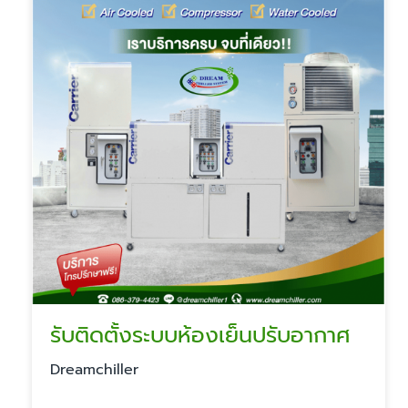
รับติดตั้งระบบห้องเย็นปรับอากาศ
Dreamchiller