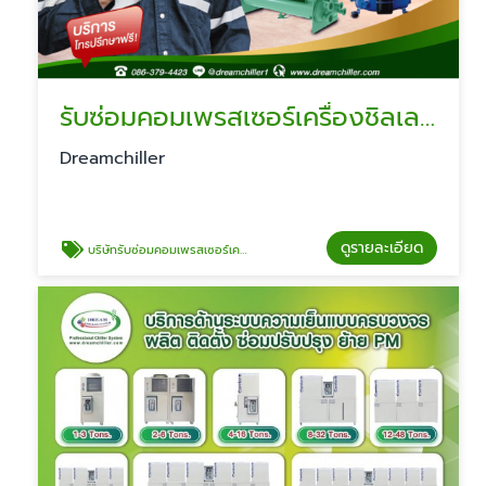
รับซ่อมคอมเพรสเซอร์เครื่องชิลเลอร์
Dreamchiller
ดูรายละเอียด
บริษัทรับซ่อมคอมเพรสเซอร์เครื่องชิลเลอร์